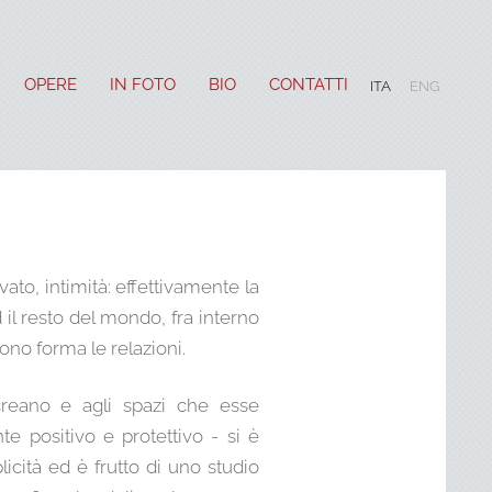
OPERE
IN FOTO
BIO
CONTATTI
ITA
ENG
to, intimità: effettivamente la
 il resto del mondo, fra interno
dono forma le relazioni.
 creano e agli spazi che esse
te positivo e protettivo - si è
icità ed è frutto di uno studio