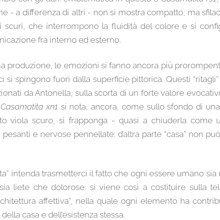
che - a differenza di altri - non si mostra compatto, ma sfila
hi scuri, che interrompono la fluidità del colore e si con
nicazione fra interno ed esterno.
ma produzione, le emozioni si fanno ancora più prorompenti
i si spingono fuori dalla superficie pittorica. Questi “rita
onati da Antonella, sulla scorta di un forte valore evocativ
n
Casamatita xn1
si nota, ancora, come sullo sfondo di una 
 viola scuro, si frapponga - quasi a chiuderla come un
, pesanti e nervose pennellate: d’altra parte “casa” non p
” intenda trasmetterci il fatto che ogni essere umano sia 
sia liete che dolorose: si viene così a costituire sulla t
chitettura affettiva”, nella quale ogni elemento ha contri
à della casa e dell’esistenza stessa.