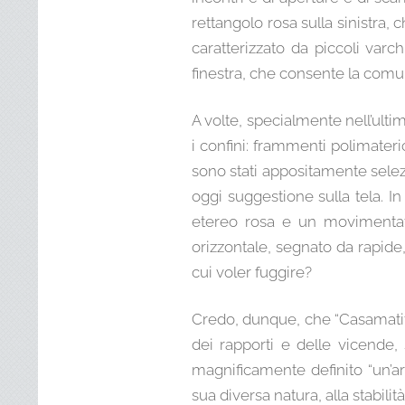
rettangolo rosa sulla sinistra, 
caratterizzato da piccoli varc
finestra, che consente la comu
A volte, specialmente nell’ulti
i confini: frammenti polimateric
sono stati appositamente selezi
oggi suggestione sulla tela. I
etereo rosa e un movimentato
orizzontale, segnato da rapide
cui voler fuggire?
Credo, dunque, che “Casamatita
dei rapporti e delle vicende, 
magnificamente definito “un’ar
sua diversa natura, alla stabilit