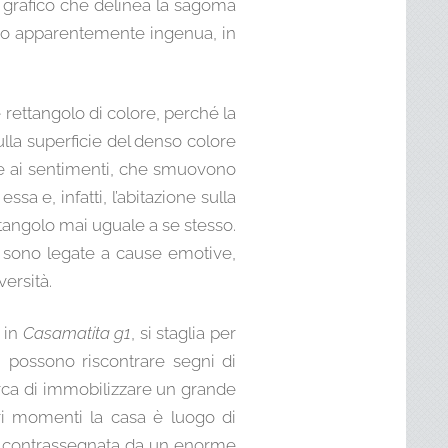
o grafico che delinea la sagoma
mano apparentemente ingenua, in
 rettangolo di colore, perché la
ulla superficie del denso colore
i e ai sentimenti, che smuovono
ssa e, infatti, l’abitazione sulla
ttangolo mai uguale a se stesso.
ti sono legate a cause emotive,
ersità.
 in
Casamatita g1
, si staglia per
 possono riscontrare segni di
rca di immobilizzare un grande
tri momenti la casa è luogo di
, contrassegnata da un enorme