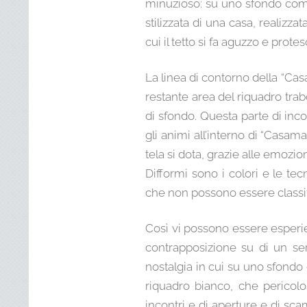
minuzioso: su uno sfondo compa
stilizzata di una casa, realiz
cui il tetto si fa aguzzo e proteso
La linea di contorno della “Cas
restante area del riquadro trab
di sfondo. Questa parte di inc
gli animi all’interno di “Casamat
tela si dota, grazie alle emozi
Difformi sono i colori e le te
che non possono essere classifi
Così vi possono essere esperi
contrapposizione su di un ser
nostalgia in cui su uno sfond
riquadro bianco, che pericolo
incontri e di aperture e di sc