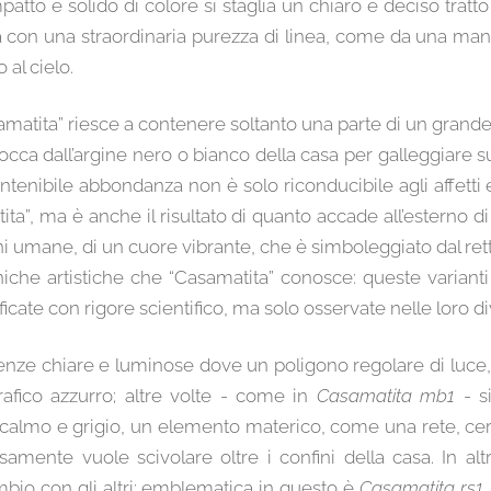
tto e solido di colore si staglia un chiaro e deciso tratt
zata con una straordinaria purezza di linea, come da una 
 al cielo.
amatita” riesce a contenere soltanto una parte di un grande
occa dall’argine nero o bianco della casa per galleggiare s
ontenibile abbondanza non è solo riconducibile agli affett
ita”, ma è anche il risultato di quanto accade all’esterno di e
oni umane, di un cuore vibrante, che è simboleggiato dal re
cniche artistiche che “Casamatita” conosce: queste varian
cate con rigore scientifico, ma solo osservate nelle loro div
enze chiare e luminose dove un poligono regolare di luce,
afico azzurro; altre volte - come in
Casamatita mb1
- si
o calmo e grigio, un elemento materico, come una rete, ce
samente vuole scivolare oltre i confini della casa. In al
ambio con gli altri: emblematica in questo è
Casamatita rs1