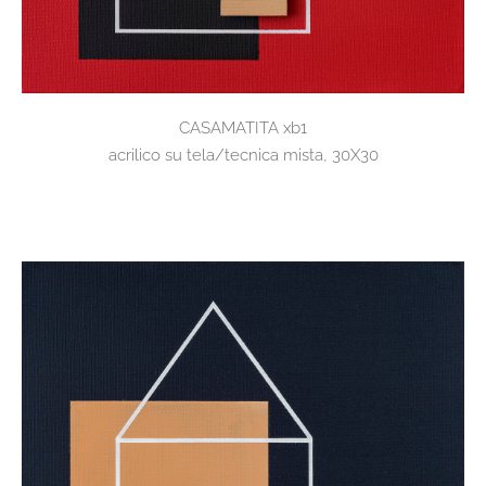
CASAMATITA xb1
acrilico su tela/tecnica mista, 30X30