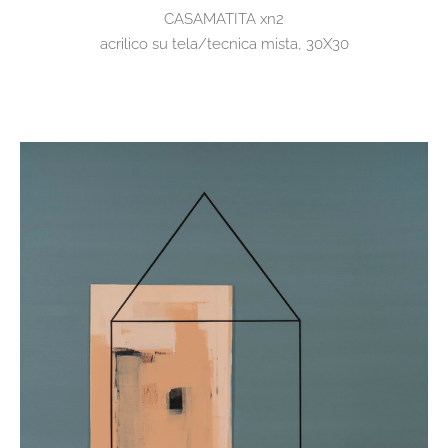
CASAMATITA xn2
acrilico su tela/tecnica mista, 30X30