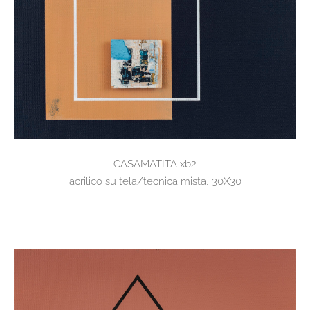
CASAMATITA xb2
acrilico su tela/tecnica mista, 30X30