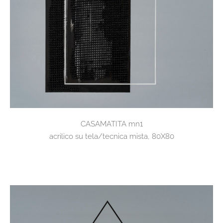
CASAMATITA mn1
acrilico su tela/tecnica mista, 80X80